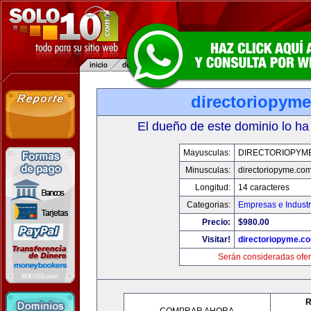
directoriopym
El dueño de este dominio lo ha
Mayusculas:
DIRECTORIOPYM
Minusculas:
directoriopyme.co
Longitud:
14 caracteres
Categorias:
Empresas e Industr
Precio:
$980.00
Visitar!
directoriopyme.c
Serán consideradas ofer
R