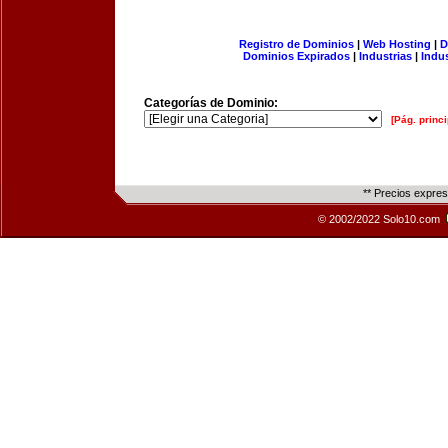
Registro de Dominios
|
Web Hosting
|
D
Dominios Expirados
|
Industrias
|
Indu
Categorías de Dominio:
[Pág. princi
** Precios expre
© 2002/2022 Solo10.com