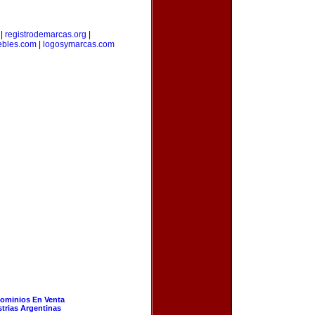
|
registrodemarcas.org
|
bles.com
|
logosymarcas.com
ominios En Venta
strias Argentinas