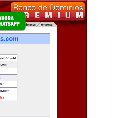
as.com
IVAS.COM
.com
s
ta!
as.com
tas