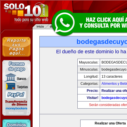
bodegasdecuy
El dueño de este dominio lo ha
Mayusculas:
BODEGASDEC
Minusculas:
bodegasdecuyo
Longitud:
13 caracteres
Categorias:
Alimentos y Beb
Precio:
Realizar una ofe
Visitar!
bodegasdecuy
Serán consideradas ofer
Realizar una Oferta