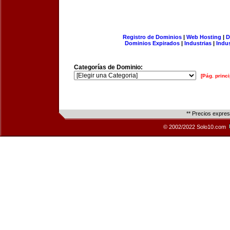
Registro de Dominios
|
Web Hosting
|
D
Dominios Expirados
|
Industrias
|
Indu
Categorías de Dominio:
[Pág. princi
** Precios expre
© 2002/2022 Solo10.com