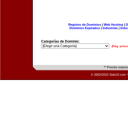
Registro de Dominios
|
Web Hosting
|
D
Dominios Expirados
|
Industrias
|
Indu
Categorías de Dominio:
[Pág. princi
** Precios expre
© 2002/2022 Solo10.com