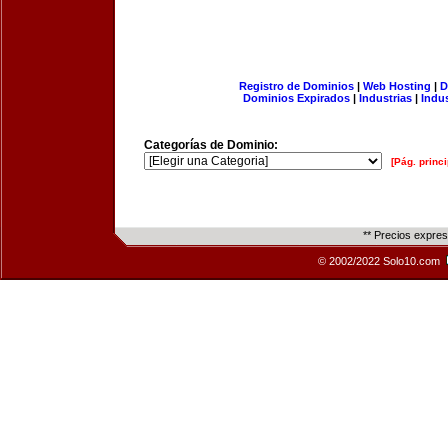
Registro de Dominios
|
Web Hosting
|
D
Dominios Expirados
|
Industrias
|
Indu
Categorías de Dominio:
[Pág. princi
** Precios expre
© 2002/2022 Solo10.com