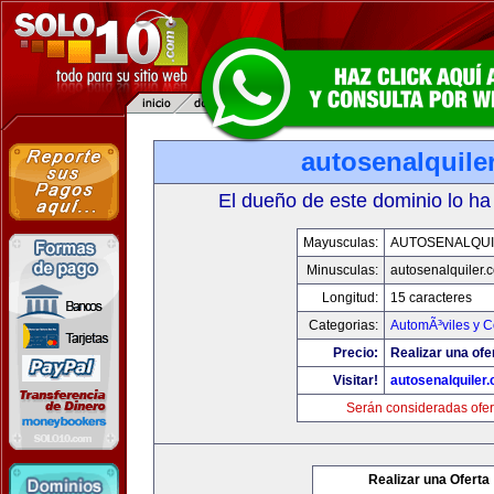
autosenalquile
El dueño de este dominio lo ha
Mayusculas:
AUTOSENALQU
Minusculas:
autosenalquiler.
Longitud:
15 caracteres
Categorias:
AutomÃ³viles y 
Precio:
Realizar una ofe
Visitar!
autosenalquiler
Serán consideradas ofer
Realizar una Oferta