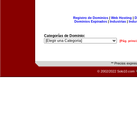
Registro de Dominios
|
Web Hosting
|
D
Dominios Expirados
|
Industrias
|
Indu
Categorías de Dominio:
[Pág. princi
** Precios expre
© 2002/2022 Solo10.com