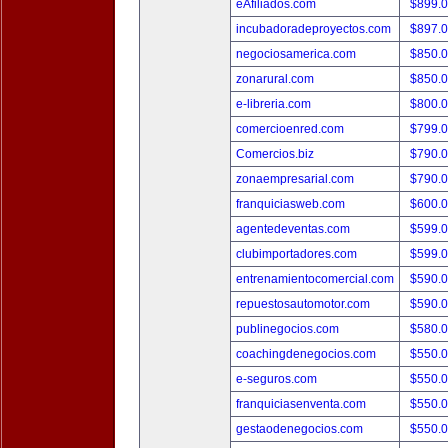
eAfiliados.com
$899.
incubadoradeproyectos.com
$897.
negociosamerica.com
$850.
zonarural.com
$850.
e-libreria.com
$800.
comercioenred.com
$799.
Comercios.biz
$790.
zonaempresarial.com
$790.
franquiciasweb.com
$600.
agentedeventas.com
$599.
clubimportadores.com
$599.
entrenamientocomercial.com
$590.
repuestosautomotor.com
$590.
publinegocios.com
$580.
coachingdenegocios.com
$550.
e-seguros.com
$550.
franquiciasenventa.com
$550.
gestaodenegocios.com
$550.