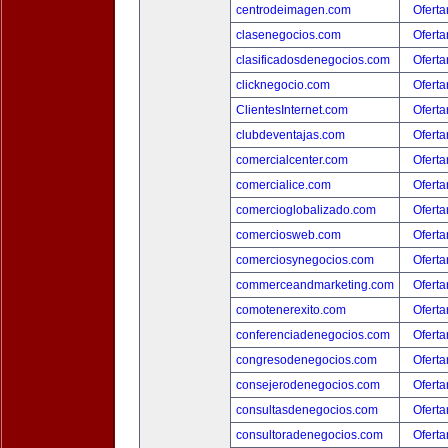
centrodeimagen.com
Oferta
clasenegocios.com
Oferta
clasificadosdenegocios.com
Oferta
clicknegocio.com
Oferta
ClientesInternet.com
Oferta
clubdeventajas.com
Oferta
comercialcenter.com
Oferta
comercialice.com
Oferta
comercioglobalizado.com
Oferta
comerciosweb.com
Oferta
comerciosynegocios.com
Oferta
commerceandmarketing.com
Oferta
comotenerexito.com
Oferta
conferenciadenegocios.com
Oferta
congresodenegocios.com
Oferta
consejerodenegocios.com
Oferta
consultasdenegocios.com
Oferta
consultoradenegocios.com
Oferta