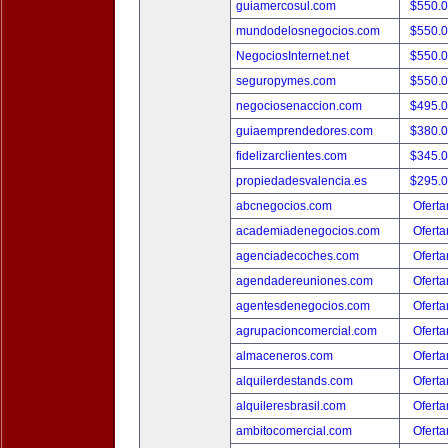
guiamercosul.com
$550.
mundodelosnegocios.com
$550.
NegociosInternet.net
$550.
seguropymes.com
$550.
negociosenaccion.com
$495.
guiaemprendedores.com
$380.
fidelizarclientes.com
$345.
propiedadesvalencia.es
$295.
abcnegocios.com
Oferta
academiadenegocios.com
Oferta
agenciadecoches.com
Oferta
agendadereuniones.com
Oferta
agentesdenegocios.com
Oferta
agrupacioncomercial.com
Oferta
almaceneros.com
Oferta
alquilerdestands.com
Oferta
alquileresbrasil.com
Oferta
ambitocomercial.com
Oferta