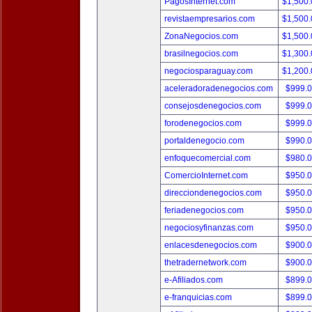
PagosInternet.com
$1,500
revistaempresarios.com
$1,500
ZonaNegocios.com
$1,500
brasilnegocios.com
$1,300
negociosparaguay.com
$1,200
aceleradoradenegocios.com
$999.
consejosdenegocios.com
$999.
forodenegocios.com
$999.
portaldenegocio.com
$990.
enfoquecomercial.com
$980.
ComercioInternet.com
$950.
direcciondenegocios.com
$950.
feriadenegocios.com
$950.
negociosyfinanzas.com
$950.
enlacesdenegocios.com
$900.
thetradernetwork.com
$900.
e-Afiliados.com
$899.
e-franquicias.com
$899.