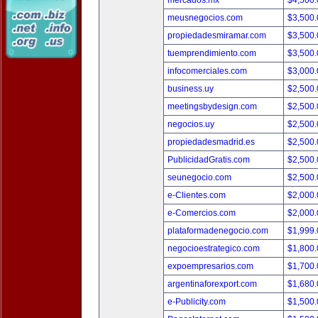
mercados.mx
$4,500
meusnegocios.com
$3,500
propiedadesmiramar.com
$3,500
tuemprendimiento.com
$3,500
infocomerciales.com
$3,000
business.uy
$2,500
meetingsbydesign.com
$2,500
negocios.uy
$2,500
propiedadesmadrid.es
$2,500
PublicidadGratis.com
$2,500
seunegocio.com
$2,500
e-Clientes.com
$2,000
e-Comercios.com
$2,000
plataformadenegocio.com
$1,999
negocioestrategico.com
$1,800
expoempresarios.com
$1,700
argentinaforexport.com
$1,680
e-Publicity.com
$1,500