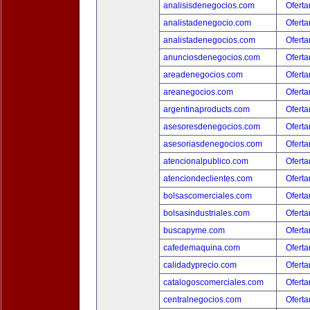
analisisdenegocios.com
Oferta
analistadenegocio.com
Oferta
analistadenegocios.com
Oferta
anunciosdenegocios.com
Oferta
areadenegocios.com
Oferta
areanegocios.com
Oferta
argentinaproducts.com
Oferta
asesoresdenegocios.com
Oferta
asesoriasdenegocios.com
Oferta
atencionalpublico.com
Oferta
atenciondeclientes.com
Oferta
bolsascomerciales.com
Oferta
bolsasindustriales.com
Oferta
buscapyme.com
Oferta
cafedemaquina.com
Oferta
calidadyprecio.com
Oferta
catalogoscomerciales.com
Oferta
centralnegocios.com
Oferta