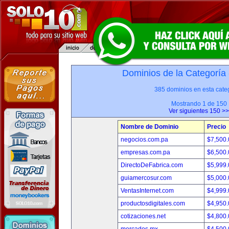
Dominios de la Categoría
385 dominios en esta categ
Mostrando 1 de 150
Ver siguientes 150 >>
Nombre de Dominio
Precio
negocios.com.pa
$7,500
empresas.com.pa
$6,500
DirectoDeFabrica.com
$5,999
guiamercosur.com
$5,000
VentasInternet.com
$4,999
productosdigitales.com
$4,950
cotizaciones.net
$4,800