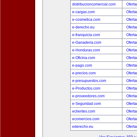
distribucioncomercial.com
Oferta
e-cargas.com
Oferta
e-cosmetica.com
Oferta
e-derecho.eu
Oferta
e-franquicia.com
Oferta
e-Ganaderia.com
Oferta
e-Honduras.com
Oferta
e-Oficina.com
Oferta
e-pago.com
Oferta
e-precios.com
Oferta
e-presupuestos.com
Oferta
e-Productos.com
Oferta
e-proveedores.com
Oferta
e-Seguridad.com
Oferta
eclientes.com
Oferta
ecomercios.com
Oferta
ederecho.eu
Oferta