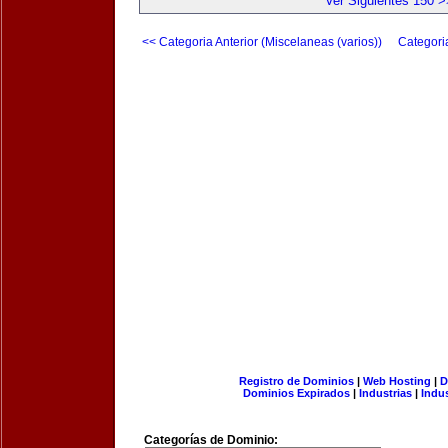
Ver Siguientes 150 >
<< Categoria Anterior (Miscelaneas (varios))
Categori
Registro de Dominios
|
Web Hosting
|
D
Dominios Expirados
|
Industrias
|
Indu
Categorías de Dominio: